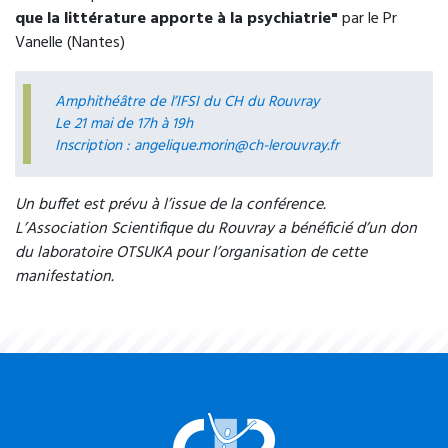
que la littérature apporte à la psychiatrie
"
par le Pr
272 route de Darnétal
Vanelle (Nantes)
76000 Rouen
Amphithéâtre de l’IFSI du CH du Rouvray
02 35 07 40 40
Le 21 mai de 17h à 19h
Accueil du lundi au vendredi de 9h à 20h.
Inscription :
angelique.morin@ch-lerouvray.fr
Un buffet est prévu à l’issue de la conférence.
L’Association Scientifique du Rouvray a bénéficié d’un don
du laboratoire OTSUKA pour l’organisation de cette
manifestation.